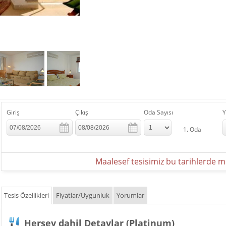
Giriş
Çıkış
Oda Sayısı
Y
1. Oda
Maalesef tesisimiz bu tarihlerde mü
Tesis Özellikleri
Fiyatlar/Uygunluk
Yorumlar
Herşey dahil Detaylar
(Platinum)