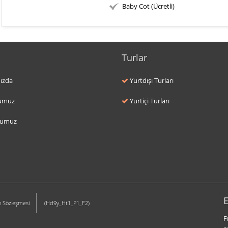
Baby Cot (Ücretli)
Turlar
ızda
Yurtdışı Turları
umuz
Yurtiçi Turları
numuz
E
n Sözleşmesi
(Hd9y_Ht1_P1_F2)
F