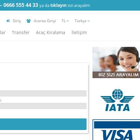
— 0666 555 44 33
tıklayın
ya da
sizi arayalim
Giriş
Acenta Girişi
TL
Türkçe
lar
Transfer
Araç Kiralama
İletişim
.