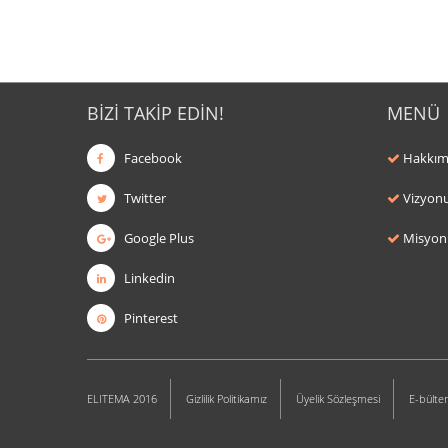
BİZİ TAKİP EDİN!
MENÜ
Facebook
Hakkım
Twitter
Vizyon
Google Plus
Misyo
Linkedin
Pinterest
ELITEMA 2016
Gizlilik Politikamız
Üyelik Sözleşmesi
E-bülte