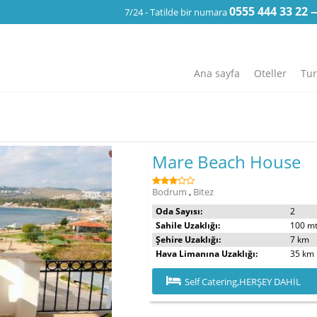
0555 444 33 22 
7/24 - Tatilde bir numara
Ana sayfa
Oteller
Tur
Mare Beach House
Bodrum
,
Bitez
Oda Sayısı:
2
Sahile Uzaklığı:
100 mt
Şehire Uzaklığı:
7 km
Hava Limanına Uzaklığı:
35 km
Self Catering,HERŞEY DAHİL